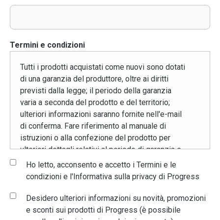
Termini e condizioni
Tutti i prodotti acquistati come nuovi sono dotati
di una garanzia del produttore, oltre ai diritti
previsti dalla legge; il periodo della garanzia
varia a seconda del prodotto e del territorio;
ulteriori informazioni saranno fornite nell'e-mail
di conferma. Fare riferimento al manuale di
istruzioni o alla confezione del prodotto per
ulteriori dettagli relativi al periodo di garanzia e
ai contatti. La garanzia è valida soltanto se i
Ho letto, acconsento e accetto i Termini e le
prodotti vengono utilizzati in conformità alle
condizioni e l'Informativa sulla privacy di Progress
istruzioni per l'uso domestico previsto.
Desidero ulteriori informazioni su novità, promozioni
La garanzia sarà annullata in caso di uso
e sconti sui prodotti di Progress (è possibile
improprio o di smontaggio dei prodotti. Ai sensi