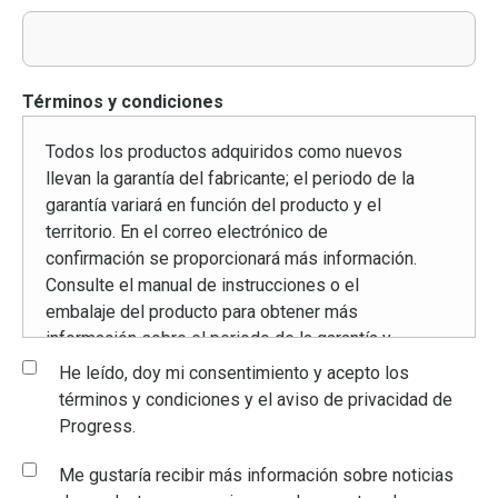
Términos y condiciones
Todos los productos adquiridos como nuevos
llevan la garantía del fabricante; el periodo de la
garantía variará en función del producto y el
territorio. En el correo electrónico de
confirmación se proporcionará más información.
Consulte el manual de instrucciones o el
embalaje del producto para obtener más
información sobre el periodo de la garantía y
los datos de contacto. Esto solo es aplicable
He leído, doy mi consentimiento y acepto los
cuando los productos se han utilizado según
términos y condiciones y el aviso de privacidad de
las instrucciones para su uso doméstico
Progress.
previsto.
Me gustaría recibir más información sobre noticias
Cualquier uso incorrecto o desmantelamiento