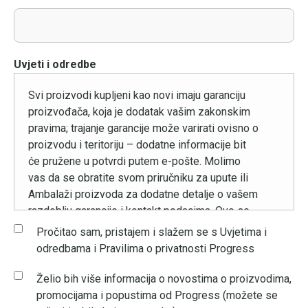
Uvjeti i odredbe
Svi proizvodi kupljeni kao novi imaju garanciju
proizvođača, koja je dodatak vašim zakonskim
pravima; trajanje garancije može varirati ovisno o
proizvodu i teritoriju – dodatne informacije bit
će pružene u potvrdi putem e-pošte. Molimo
vas da se obratite svom priručniku za upute ili
Ambalaži proizvoda za dodatne detalje o vašem
razdoblju garancije i kontakt podacima. Ovo se
primjenjuje samo kada su proizvodi korišteni
Pročitao sam, pristajem i slažem se s Uvjetima i
prema uputama za njihovu namijenjenu domaću
odredbama i Pravilima o privatnosti Progress
upotrebu.
Želio bih više informacija o novostima o proizvodima,
Bilo kakvo zloupotrebljavanje ili rastavljanje
promocijama i popustima od Progress (možete se
proizvoda poništit će garanciju. U okviru