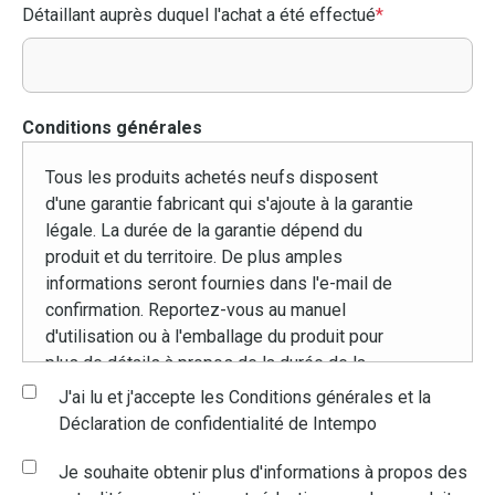
Détaillant auprès duquel l'achat a été effectué
*
Conditions générales
Tous les produits achetés neufs disposent
d'une garantie fabricant qui s'ajoute à la garantie
légale. La durée de la garantie dépend du
produit et du territoire. De plus amples
informations seront fournies dans l'e-mail de
confirmation. Reportez-vous au manuel
d'utilisation ou à l'emballage du produit pour
plus de détails à propos de la durée de la
garantie et pour trouver les coordonnées. Ceci
J'ai lu et j'accepte les Conditions générales et la
n'est applicable que si les produits ont été
Déclaration de confidentialité de Intempo
utilisés conformément aux instructions pour
leur utilisation domestique prévue.
Je souhaite obtenir plus d'informations à propos des