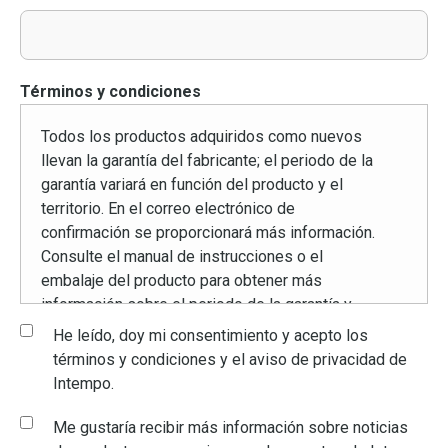
Términos y condiciones
Todos los productos adquiridos como nuevos
llevan la garantía del fabricante; el periodo de la
garantía variará en función del producto y el
territorio. En el correo electrónico de
confirmación se proporcionará más información.
Consulte el manual de instrucciones o el
embalaje del producto para obtener más
información sobre el periodo de la garantía y
los datos de contacto. Esto solo es aplicable
He leído, doy mi consentimiento y acepto los
cuando los productos se han utilizado según
términos y condiciones y el aviso de privacidad de
las instrucciones para su uso doméstico
Intempo.
previsto.
Me gustaría recibir más información sobre noticias
Cualquier uso incorrecto o desmantelamiento